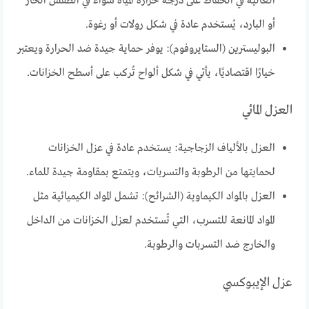
العالية في الحفاظ على درجة حرارة المياه سواء في الطقس الحار
أو البارد، يُستخدم عادة في شكل رولات أو رغوة.
البوليسترين (الستايروفوم): يوفر حماية جيدة ضد الحرارة ويعتبر
خيارًا اقتصاديًا، يأتي في شكل ألواح تُركب على أسطح الخزانات.
العزل المائي
العزل بالألياف الزجاجية: يستخدم عادة في عزل الخزانات
لحمايتها من الرطوبة والتسربات، ويتمتع بمقاومة جيدة للماء.
العزل بالمواد الكيماوية (الشرائح): تشمل المواد الكيميائية مثل
المواد المانعة للتسرب، التي تُستخدم لعزل الخزانات من الداخل
والخارج ضد التسربات والرطوبة.
عزل الإيبوكسي